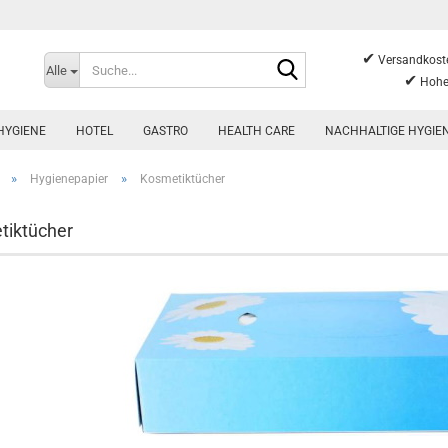
✔
Suche...
Versandkoste
Alle
✔
Hohe
HYGIENE
HOTEL
GASTRO
HEALTH CARE
NACHHALTIGE HYGIE
»
»
Hygienepapier
Kosmetiktücher
tiktücher