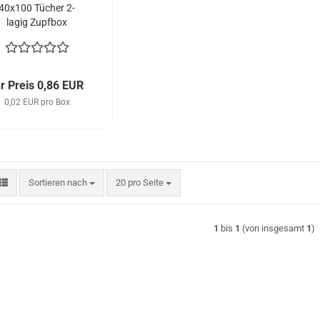
40x100 Tücher 2-
lagig Zupfbox
selbstauflösend
411173 Papernet
hr Preis 0,86 EUR
0,02 EUR pro Box
Sortieren nach
pro Seite
Sortieren nach
20 pro Seite
1
bis
1
(von insgesamt
1
)