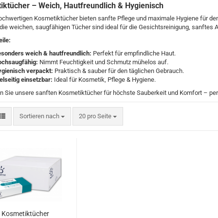
ktücher – Weich, Hautfreundlich & Hygienisch
chwertigen Kosmetiktücher bieten sanfte Pflege und maximale Hygiene für den 
ie weichen, saugfähigen Tücher sind ideal für die Gesichtsreinigung, sanfte
eile:
sonders weich & hautfreundlich:
Perfekt für empfindliche Haut.
chsaugfähig:
Nimmt Feuchtigkeit und Schmutz mühelos auf.
gienisch verpackt:
Praktisch & sauber für den täglichen Gebrauch.
elseitig einsetzbar:
Ideal für Kosmetik, Pflege & Hygiene.
n Sie unsere sanften Kosmetiktücher für höchste Sauberkeit und Komfort – per
Sortieren nach
pro Seite
Sortieren nach
20 pro Seite
Kosmetiktücher