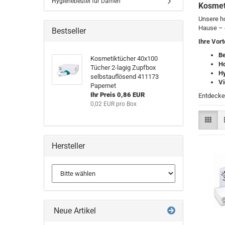
Hygienebeutel für Damen
Kosmeti
Unsere ho
Hause – d
Bestseller
Ihre Vort
Be
Kosmetiktücher 40x100
Ho
Tücher 2-lagig Zupfbox
Hy
selbstauflösend 411173
Vi
Papernet
Ihr Preis 0,86 EUR
Entdecke
0,02 EUR pro Box
Hersteller
Neue Artikel