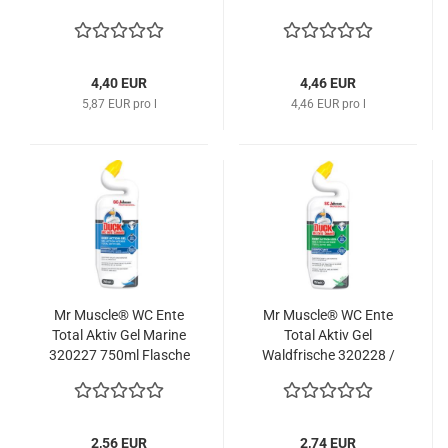
05000204083941 SC
Johnson
Johnson
4,40 EUR
4,46 EUR
5,87 EUR pro l
4,46 EUR pro l
Mr Muscle® WC Ente
Mr Muscle® WC Ente
Total Aktiv Gel Marine
Total Aktiv Gel
320227 750ml Flasche
Waldfrische 320228 /
05000204160758 SC
357259 750ml Flasche
Johnson
05000204160789 SC
Johnson
2,56 EUR
2,74 EUR