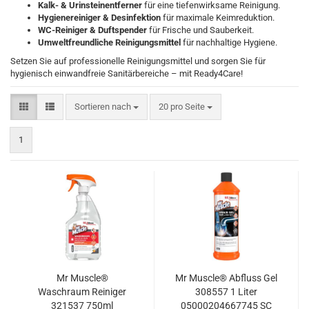
Kalk- & Urinsteinentferner
für eine tiefenwirksame Reinigung.
Hygienereiniger & Desinfektion
für maximale Keimreduktion.
WC-Reiniger & Duftspender
für Frische und Sauberkeit.
Umweltfreundliche Reinigungsmittel
für nachhaltige Hygiene.
Setzen Sie auf professionelle Reinigungsmittel und sorgen Sie für
hygienisch einwandfreie Sanitärbereiche – mit Ready4Care!
Sortieren nach
pro Seite
Sortieren nach
20 pro Seite
1
Mr Muscle®
Mr Muscle® Abfluss Gel
Waschraum Reiniger
308557 1 Liter
321537 750ml
05000204667745 SC