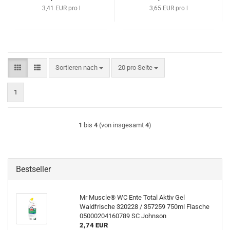
3,41 EUR pro l
3,65 EUR pro l
Sortieren nach
pro Seite
Sortieren nach
20 pro Seite
1
1
bis
4
(von insgesamt
4
)
Bestseller
Mr Muscle® WC Ente Total Aktiv Gel
Waldfrische 320228 / 357259 750ml Flasche
05000204160789 SC Johnson
2,74 EUR