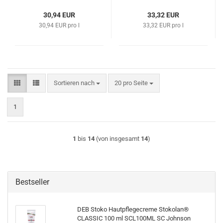
SC Johnson
30,94 EUR
33,32 EUR
30,94 EUR pro l
33,32 EUR pro l
Sortieren nach
pro Seite
Sortieren nach
20 pro Seite
1
1
bis
14
(von insgesamt
14
)
Bestseller
DEB Stoko Hautpflegecreme Stokolan®
CLASSIC 100 ml SCL100ML SC Johnson