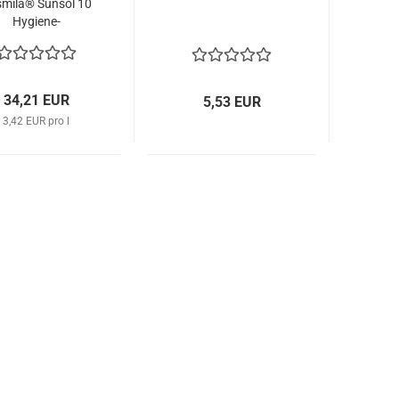
mila® Sunsol 10
Hygiene-
Konzentrat...
34,21 EUR
5,53 EUR
3,42 EUR pro l