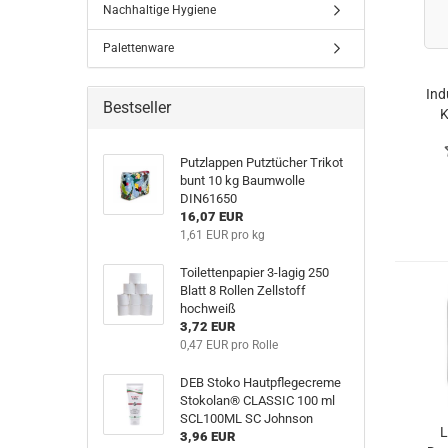
Nachhaltige Hygiene
Palettenware
Ind
Bestseller
K
Putzlappen Putztücher Trikot
bunt 10 kg Baumwolle
DIN61650
16,07 EUR
1,61 EUR pro kg
Toilettenpapier 3-lagig 250
Blatt 8 Rollen Zellstoff
hochweiß
3,72 EUR
0,47 EUR pro Rolle
DEB Stoko Hautpflegecreme
Stokolan® CLASSIC 100 ml
SCL100ML SC Johnson
L
3,96 EUR