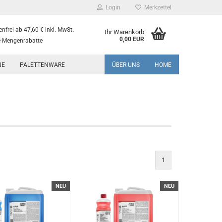
Login
Merkzettel
.
nfrei ab 47,60 € inkl. MwSt
Ihr Warenkorb
0,00 EUR
 Mengenrabatte
NE
PALETTENWARE
ÜBER UNS
HOME
1
NEU
NEU