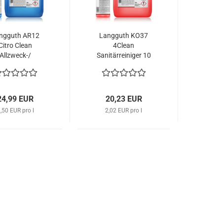
ngguth AR12
Langguth KO37
Citro Clean
4Clean
Allzweck-/
Sanitärreiniger 10
ftreiniger,...
Liter...
24,99 EUR
20,23 EUR
,50 EUR pro l
2,02 EUR pro l