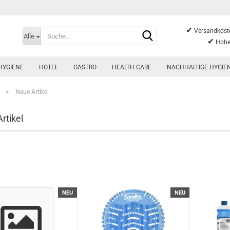
✔
Suche...
Versandkoste
Alle
✔
Hohe
HYGIENE
HOTEL
GASTRO
HEALTH CARE
NACHHALTIGE HYGIE
»
Neue Artikel
rtikel
NEU
NEU