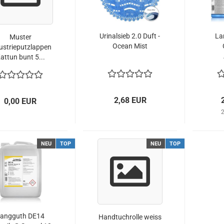
Urinalsieb 2.0 Duft -
La
Muster
Ocean Mist
ustrieputzlappen
attun bunt 5...
Du
2,68 EUR
0,00 EUR
2
NEU
TOP
NEU
TOP
angguth DE14
Handtuchrolle weiss