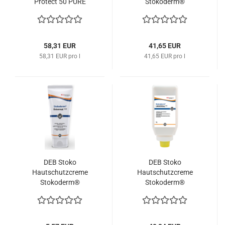
Protect 50 PURE
Stokoderm®
1x1000 ml SPC1L SC
UNIVERSAL PURE 1000
Johnson
ml SGP1L SC Johnson
58,31 EUR
41,65 EUR
58,31 EUR pro l
41,65 EUR pro l
DEB Stoko
DEB Stoko
Hautschutzcreme
Hautschutzcreme
Stokoderm®
Stokoderm®
UNIVERSAL PURE 100
UNIVERSAL PURE 1000
ml SGP100ML SC
ml Softflasche 34778
Johnson
SC Johnson