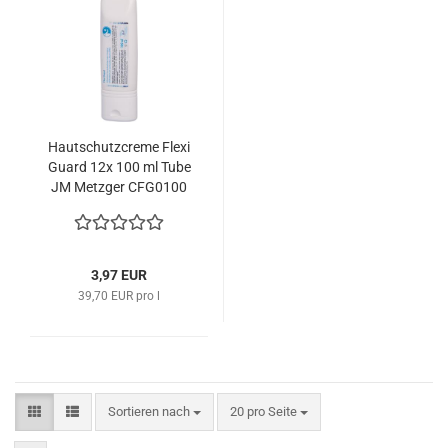
Hautschutzcreme Flexi
Guard 12x 100 ml Tube
JM Metzger CFG0100
3,97 EUR
39,70 EUR pro l
Sortieren nach
pro Seite
Sortieren nach
20 pro Seite