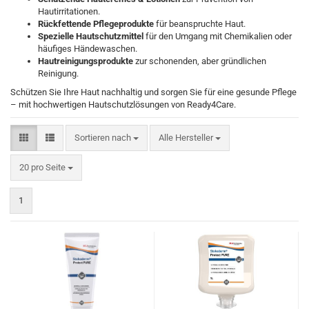
Hautirritationen.
Rückfettende Pflegeprodukte
für beanspruchte Haut.
Spezielle Hautschutzmittel
für den Umgang mit Chemikalien oder
häufiges Händewaschen.
Hautreinigungsprodukte
zur schonenden, aber gründlichen
Reinigung.
Schützen Sie Ihre Haut nachhaltig und sorgen Sie für eine gesunde Pflege
– mit hochwertigen Hautschutzlösungen von Ready4Care.
Sortieren nach
Sortieren nach
Alle Hersteller
pro Seite
20 pro Seite
1