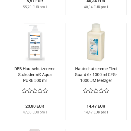
5,57 EUR
40,34 EUR
55,70 EUR pro l
40,34 EUR pro l
DEB Hautschutzcreme
Hautschutzcreme Flexi
Stokoderm® Aqua
Guard 6x 1000 ml CFG-
PURE 500 ml
1000 JM Metzger
Pumpflasche 24668 SC
Johnson
23,80 EUR
14,47 EUR
47,60 EUR pro l
14,47 EUR pro l