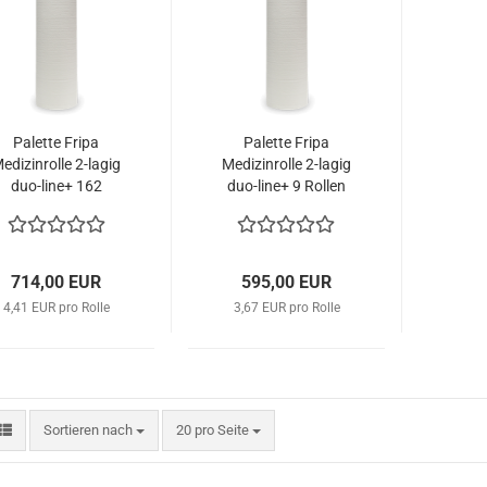
Palette Fripa
Palette Fripa
edizinrolle 2-lagig
Medizinrolle 2-lagig
duo-line+ 162
duo-line+ 9 Rollen
Rollen Zellstoff
Zellstoff hochweiß
ochweiß 5055906
5055006
714,00 EUR
595,00 EUR
4,41 EUR pro Rolle
3,67 EUR pro Rolle
Sortieren nach
pro Seite
Sortieren nach
20 pro Seite