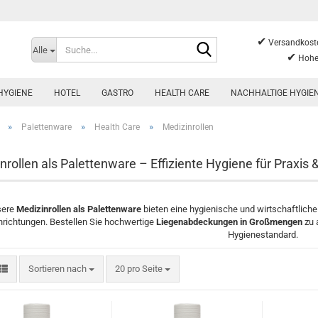
✔
Suche...
Versandkoste
Alle
✔
Hohe
HYGIENE
HOTEL
GASTRO
HEALTH CARE
NACHHALTIGE HYGIE
»
»
»
Palettenware
Health Care
Medizinrollen
nrollen als Palettenware – Effiziente Hygiene für Praxis &
sere
Medizinrollen als Palettenware
bieten eine hygienische und wirtschaftliche
nrichtungen. Bestellen Sie hochwertige
Liegenabdeckungen in Großmengen
zu 
Hygienestandard.
Sortieren nach
pro Seite
Sortieren nach
20 pro Seite