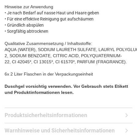
Hinweise zur Anwendung
• Je nach Bedarf auf nasse Haut und Haare geben
• Für eine effektive Reinigung gut aufschäumen
• Gründlich abspülen
• Sorgfältig abtrocknen
Qualitative Zusammensetzung
/ Inhaltsstoffe:
AQUA
(WATER),
SODIUM
LAURETH
SULFATE,
LAURYL
POLYGLU
2,
SODIUM
BENZOATE,
CITRIC
ACID,
POLYQUATERNIUM-
22,
CI
42045*,
CI
13015*,
CI
61570*,
PARFUM
(FRAGRANCE).
6x 2 Liter Flaschen in der Verpackungseinheit
Duschgel
vorsichtig verwenden. Vor Gebrauch stets Etikett
und Produktinformationen lesen.
Produktsicherheitsinformationen
Warnhinweise und Sicherheitsinformationen