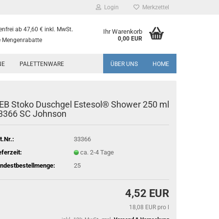
Login
Merkzettel
.
nfrei ab 47,60 € inkl. MwSt
Ihr Warenkorb
0,00 EUR
 Mengenrabatte
NE
PALETTENWARE
ÜBER UNS
HOME
EB Stoko Duschgel Estesol® Shower 250 ml
3366 SC Johnson
t.Nr.:
33366
eferzeit:
ca. 2-4 Tage
ndestbestellmenge:
25
4,52 EUR
18,08 EUR pro l