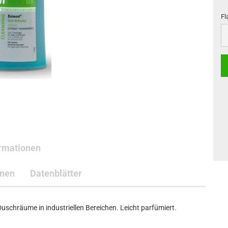
Fl
Fl
ormationen
onen
Datenblätter
uschräume in industriellen Bereichen. Leicht parfümiert
.