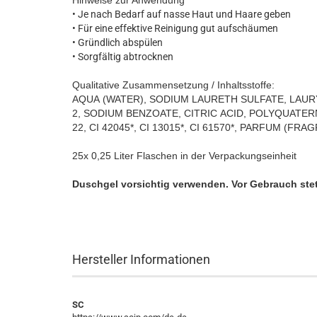
Hinweise zur Anwendung
• Je nach Bedarf auf nasse Haut und Haare geben
• Für eine effektive Reinigung gut aufschäumen
• Gründlich abspülen
• Sorgfältig abtrocknen
Qualitative Zusammensetzung
/ Inhaltsstoffe:
AQUA
(WATER),
SODIUM
LAURETH
SULFATE,
LAUR
2,
SODIUM
BENZOATE,
CITRIC
ACID,
POLYQUATER
22,
CI
42045*,
CI
13015*,
CI
61570*,
PARFUM
(FRAG
25x 0,25 Liter Flaschen in der Verpackungseinheit
Duschgel
vorsichtig verwenden. Vor Gebrauch stet
Hersteller Informationen
SC