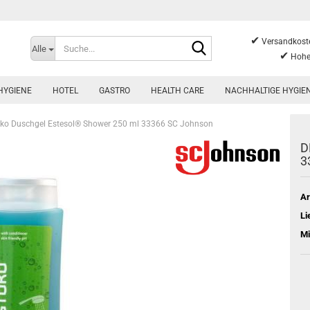
✔
Suche...
Versandkoste
Alle
✔
Hohe
HYGIENE
HOTEL
GASTRO
HEALTH CARE
NACHHALTIGE HYGIE
ko Duschgel Estesol® Shower 250 ml 33366 SC Johnson
D
3
Ar
Li
Mi