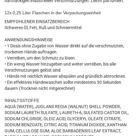
hartnäckigen industriellen Verschmutzungen. Leicht parfümiert.
12x 0,25 Liter Flaschen in der Verpackungseinheit
EMPFOHLENER EINSATZBEREICH
Schweres Öl, Fett, Ruß und Schmiermittel.
ANWENDUNGSHINWEISE
• 1 Dosis ohne Zugabe von Wasser direkt auf die verschmutzten,
trockenen Hände auftragen.
• Verreiben, um den Schmutz zu lösen.
• Ein wenig Wasser hinzugeben und weiter verreiben, bis alle
Verschmutzungen gelöst sind.
• Hände mit reichlich Wasser abspülen und gründlich abtrocknen.
• Ein effektives Händewaschen sollte mindestens 30 Sekunden
dauern (Trocknen nicht mitgerechnet)
INHALTSSTOFFE
AQUA (WATER), JUGLANS REGIA (WALNUT) SHELL POWDER,
SODIUM LAURETH SULFATE, LAURETH-6, SULFATED CASTOR OIL,
SODIUM CHLORIDE, OLEIC ACID, GLYCERYL OLEATE CITRATE,
SODIUM BENZOATE, CITRIC ACID, TITANIUM DIOXIDE, XANTHAN
GUM, CELLULOSE GUM, ALOE BARBADENSIS LEAF EXTRACT,