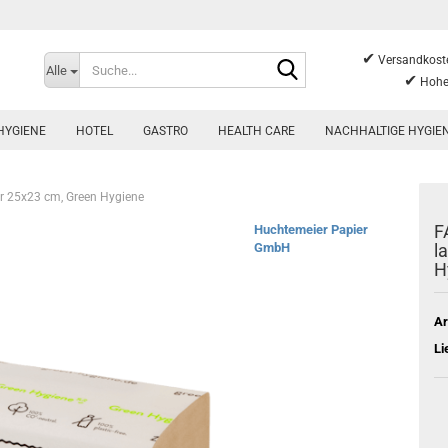
✔
Suche...
Versandkoste
Alle
✔
Hohe
HYGIENE
HOTEL
GASTRO
HEALTH CARE
NACHHALTIGE HYGIE
tur 25x23 cm, Green Hygiene
F
Huchtemeier Papier
GmbH
l
H
Ar
Li