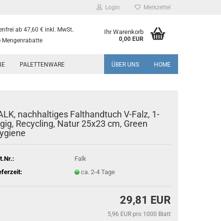
Login
Merkzettel
.
nfrei ab 47,60 € inkl. MwSt
Ihr Warenkorb
0,00 EUR
 Mengenrabatte
NE
PALETTENWARE
ÜBER UNS
HOME
ALK, nachhaltiges Falthandtuch V-Falz, 1-
agig, Recycling, Natur 25x23 cm, Green
ygiene
t.Nr.:
Falk
eferzeit:
ca. 2-4 Tage
29,81 EUR
5,96 EUR pro 1000 Blatt