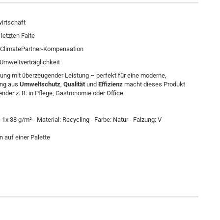
wirtschaft
letzten Falte
k ClimatePartner-Kompensation
Umweltverträglichkeit
ung mit überzeugender Leistung – perfekt für eine moderne,
ung aus
Umweltschutz
,
Qualität
und
Effizienz
macht dieses Produkt
der z. B. in Pflege, Gastronomie oder Office.
1x 38 g/m² - Material: Recycling - Farbe: Natur - Falzung: V
 auf einer Palette