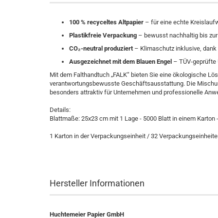
100 % recyceltes Altpapier
– für eine echte Kreislauf
Plastikfreie Verpackung
– bewusst nachhaltig bis zur 
CO₂-neutral produziert
– Klimaschutz inklusive, dan
Ausgezeichnet mit dem Blauen Engel
– TÜV-geprüfte 
Mit dem Falthandtuch „FALK“ bieten Sie eine ökologische Lös
verantwortungsbewusste Geschäftsausstattung. Die Misch
besonders attraktiv für Unternehmen und professionelle Anwen
Details:
Blattmaße: 25x23 cm mit 1 Lage - 5000 Blatt in einem Karton - 
1 Karton in der Verpackungseinheit / 32 Verpackungseinheiten
Hersteller Informationen
Huchtemeier Papier GmbH