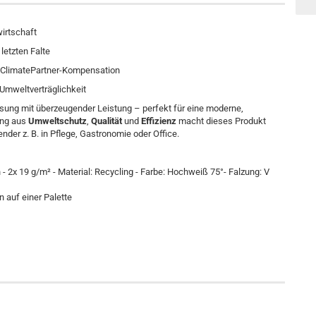
wirtschaft
letzten Falte
k ClimatePartner-Kompensation
Umweltverträglichkeit
ösung mit überzeugender Leistung – perfekt für eine moderne,
ung aus
Umweltschutz
,
Qualität
und
Effizienz
macht dieses Produkt
der z. B. in Pflege, Gastronomie oder Office.
- 2x 19 g/m² - Material: Recycling - Farbe: Hochweiß 75°- Falzung: V
 auf einer Palette