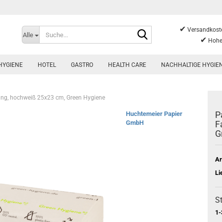
✔
Suche...
Versandkoste
Alle
✔
Hohe
HYGIENE
HOTEL
GASTRO
HEALTH CARE
NACHHALTIGE HYGIE
cling, hochweiß 25x23 cm, Green Hygiene
P
Huchtemeier Papier
GmbH
F
G
Ar
Li
St
1-