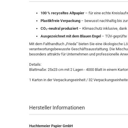
100 % recyceltes Altpapier
– für eine echte Kreislauf
Plastikfreie Verpackung
– bewusst nachhaltig bis zur 
CO₂-neutral produziert
– Klimaschutz inklusive, dan
Ausgezeichnet mit dem Blauen Engel
– TÜV-geprüfte 
Mit dem Falthandtuch „Frieda“ bieten Sie eine ökologische L
verantwortungsbewusste Geschäftsausstattung. Die Misch
besonders attraktiv für Unternehmen und professionelle Anwen
Details:
Blattmaße: 25x23 cm mit 2 Lagen - 4000 Blatt in einem Karton 
1 Karton in der Verpackungseinheit / 32 Verpackungseinheiten
Hersteller Informationen
Huchtemeier Papier GmbH