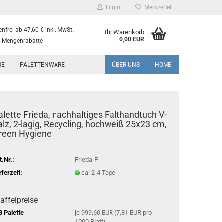
Login
Merkzettel
.
nfrei ab 47,60 € inkl. MwSt
Ihr Warenkorb
0,00 EUR
 Mengenrabatte
NE
PALETTENWARE
ÜBER UNS
HOME
alette Frieda, nachhaltiges Falthandtuch V-
alz, 2-lagig, Recycling, hochweiß 25x23 cm,
reen Hygiene
t.Nr.:
Frieda-P
eferzeit:
ca. 2-4 Tage
affelpreise
3 Palette
je 999,60 EUR (7,81 EUR pro
1000 Blatt)